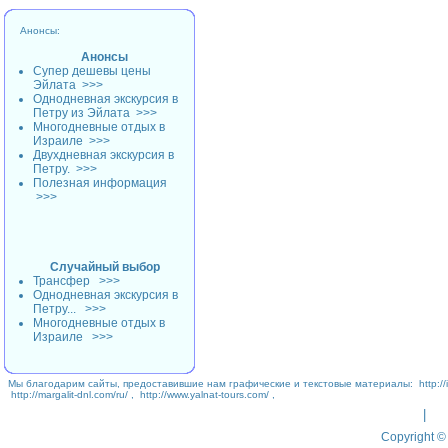
Анонсы:
Анонсы
Супер дешевы цены
Эйлата
>>>
Однодневная экскурсия в
Петру из Эйлата
>>>
Многодневные отдых в
Израиле
>>>
Двухдневная экскурсия в
Петру.
>>>
Полезная информация
>>>
Случайный выбор
Трансфер
>>>
Однодневная экскурсия в
Петру...
>>>
Многодневные отдых в
Израиле
>>>
Мы благодарим сайты, предоставившие нам графические и текстовые материалы:
http://
http://margalit-dnl.com/ru/
,
http://www.yalnat-tours.com/
,
|
Copyright © 