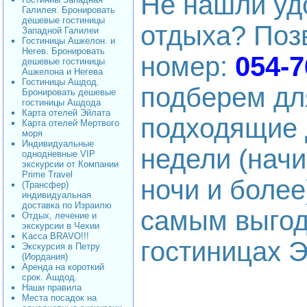
Не нашли уд
Галилея. Бронировать
дешевые гостиницы
отдыха? Поз
Западной Галилеи
Гостиницы Ашкелон. и
Негев. Бронировать
номер:
054-7
дешевые гостиницы
Ашкелона и Негева
Гостиницы Ашдод.
подберем дл
Бронировать дешевые
гостиницы Ашдода
Карта отелей Эйлата
подходящие 
Карта отелей Мертвого
моря
Индивидуальные
недели (начи
однодневные VIP
экскурсии от Компании
Prime Travel
ночи и более
(Трансфер)
индивидуальная
доставка по Израилю
самым выгод
Отдых, лечение и
экскурсии в Чехии
Kacca BRAVO!!!
гостиницах Э
Экскурсия в Петру
(Иордания)
Аренда на короткий
срок. Ашдод.
Наши правила
Места посадок на