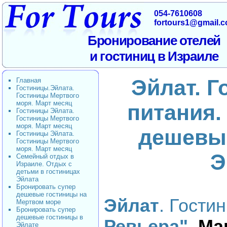
054-7610608
fortours1@gmail.
Бронирование отелей
и гостиниц в Израиле
Эйлат. Г
Главная
Гостиницы.Эйлата.
Гостиницы Мертвого
моря. Март месяц
питания.
Гостиницы Эйлата.
Гостиницы Мертвого
моря. Март месяц
дешевы
Гостиницы Эйлата.
Гостиницы Мертвого
моря. Март месяц
Э
Семейный отдых в
Израиле. Отдых с
детьми в гостиницах
Эйлата
Бронировать супер
дешевые гостиницы на
Эйлат
. Гости
Мертвом море
Бронировать супер
дешевые гостиницы в
Ревьера".
Ма
Эйлате