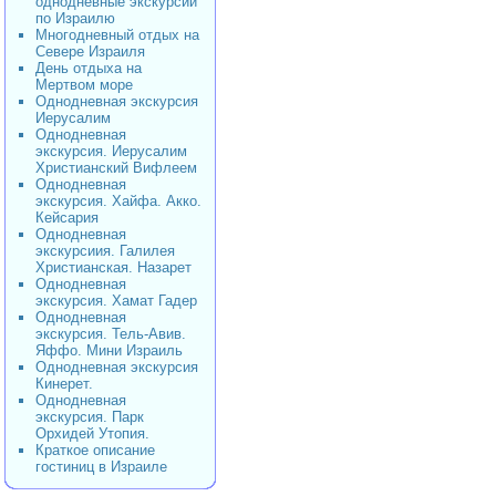
однодневные экскурсии
по Израилю
Многодневный отдых на
Севере Израиля
День отдыха на
Мертвом море
Однодневная экскурсия
Иерусалим
Однодневная
экскурсия. Иерусалим
Христианский Вифлеем
Однодневная
экскурсия. Хайфа. Акко.
Кейсария
Однодневная
экскурсиия. Галилея
Христианская. Назарет
Однодневная
экскурсия. Хамат Гадер
Однодневная
экскурсия. Тель-Авив.
Яффо. Мини Израиль
Однодневная экскурсия
Кинерет.
Однодневная
экскурсия. Парк
Орхидей Утопия.
Краткое описание
гостиниц в Израиле