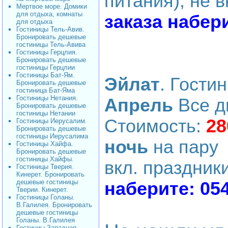
питания), не 
Мертвое море. Домики
для отдыха, комнаты
заказа набер
для отдыха
Гостиницы Тель-Авив.
Бронировать дешевые
гостиницы Тель-Авива
Гостиницы Герцлия.
Бронировать дешевые
гостиницы Герцлии
Гостиницы Бат-Ям.
Эйлат
. Гости
Бронировать дешевые
гостиница Бат-Яма
Гостиницы Нетания.
Апрель
Все д
Бронировать дешевые
гостиницы Нетании
Стоимость:
28
Гостиницы Иерусалим.
Бронировать дешевые
гостиницы Иерусалима
ночь
на пару 
Гостиницы Хайфа.
Бронировать дешевые
гостиницы Хайфы.
вкл. праздник
Гостиницы Тверия.
Кинерет. Бронировать
дешевые гостиницы
наберите: 05
Тверии. Кинерет.
Гостиницы Голаны.
В.Галилея. Бронировать
дешевые гостиницы
Голаны. В.Галилея
Гостиниы Западная