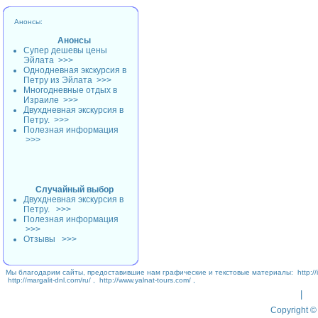
Анонсы:
Анонсы
Супер дешевы цены
Эйлата
>>>
Однодневная экскурсия в
Петру из Эйлата
>>>
Многодневные отдых в
Израиле
>>>
Двухдневная экскурсия в
Петру.
>>>
Полезная информация
>>>
Случайный выбор
Двухдневная экскурсия в
Петру.
>>>
Полезная информация
>>>
Отзывы
>>>
Мы благодарим сайты, предоставившие нам графические и текстовые материалы:
http://
http://margalit-dnl.com/ru/
,
http://www.yalnat-tours.com/
,
|
Copyright © 