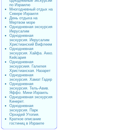
однодневные экскурсии
по Израилю
Многодневный отдых на
Севере Израиля
День отдыха на
Мертвом море
Однодневная экскурсия
Иерусалим
Однодневная
экскурсия. Иерусалим
Христианский Вифлеем
Однодневная
экскурсия. Хайфа. Акко.
Кейсария
Однодневная
экскурсиия. Галилея
Христианская. Назарет
Однодневная
экскурсия. Хамат Гадер
Однодневная
экскурсия. Тель-Авив.
Яффо. Мини Израиль
Однодневная экскурсия
Кинерет.
Однодневная
экскурсия. Парк
Орхидей Утопия.
Краткое описание
гостиниц в Израиле