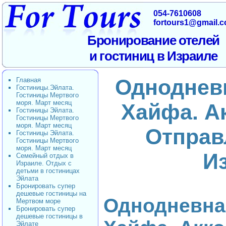
054-7610608
fortours1@gmail.
Бронирование отелей
и гостиниц в Израиле
Однодневн
Главная
Гостиницы.Эйлата.
Гостиницы Мертвого
моря. Март месяц
Хайфа. Ак
Гостиницы Эйлата.
Гостиницы Мертвого
моря. Март месяц
Отправ
Гостиницы Эйлата.
Гостиницы Мертвого
моря. Март месяц
И
Семейный отдых в
Израиле. Отдых с
детьми в гостиницах
Эйлата
Бронировать супер
дешевые гостиницы на
Однодневная
Мертвом море
Бронировать супер
дешевые гостиницы в
Эйлате