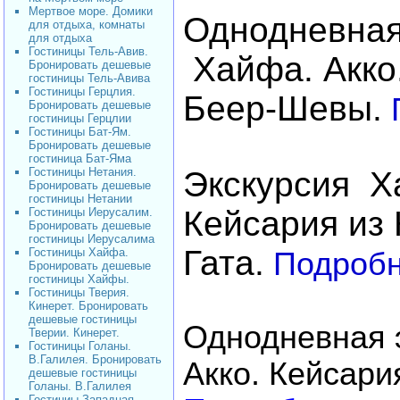
Мертвое море. Домики
Однодневная
для отдыха, комнаты
для отдыха
Гостиницы Тель-Авив.
Хайфа. Акко.
Бронировать дешевые
гостиницы Тель-Авива
Гостиницы Герцлия.
Беер-Шевы.
Бронировать дешевые
гостиницы Герцлии
Гостиницы Бат-Ям.
Бронировать дешевые
гостиница Бат-Яма
Гостиницы Нетания.
Экскурсия Ха
Бронировать дешевые
гостиницы Нетании
Кейсария из 
Гостиницы Иерусалим.
Бронировать дешевые
гостиницы Иерусалима
Гата.
Гостиницы Хайфа.
Подробн
Бронировать дешевые
гостиницы Хайфы.
Гостиницы Тверия.
Кинерет. Бронировать
дешевые гостиницы
Однодневная 
Тверии. Кинерет.
Гостиницы Голаны.
В.Галилея. Бронировать
Акко. Кейсари
дешевые гостиницы
Голаны. В.Галилея
Гостиниы Западная