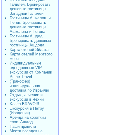
Галилея. Бронировать
дешевые гостиницы
Западной Галилеи
Гостиницы Ашкелон. и
Негев. Бронировать
дешевые гостиницы
Ашкелона и Негева
Гостиницы Ашдод.
Бронировать дешевые
гостиницы Ашдода
Карта отелей Эйлата
Карта отелей Мертвого
моря
Индивидуальные
однодневные VIP
экскурсии от Компании
Prime Travel
(Трансфер)
индивидуальная
доставка по Израилю
Отдых, лечение и
экскурсии в Чехии
Kacca BRAVO!!!
Экскурсия в Петру
(Иордания)
Аренда на короткий
срок. Ашдод.
Наши правила
Места посадок на