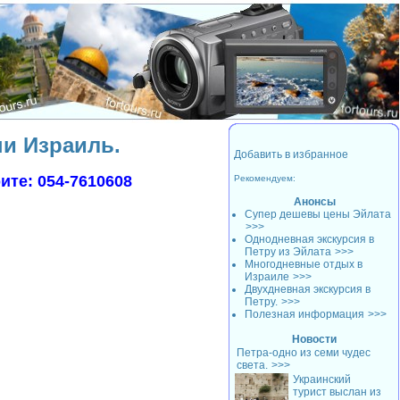
и Израиль.
Добавить в избранное
ите: 054-7610608
Рекомендуем:
Анонсы
Супер дешевы цены Эйлата
>>>
Однодневная экскурсия в
Петру из Эйлата
>>>
Многодневные отдых в
Израиле
>>>
Двухдневная экскурсия в
Петру.
>>>
Полезная информация
>>>
Новости
Петра-одно из семи чудес
света.
>>>
Украинский
турист выслан из