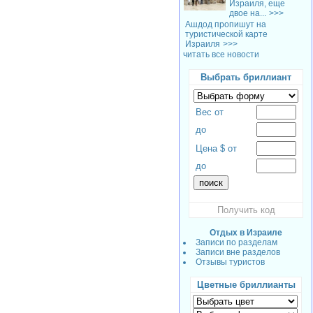
Израиля, еще
двое на...
>>>
Ашдод пропишут на
туристической карте
Израиля
>>>
читать все новости
Выбрать бриллиант
Вес от
до
Цена $ от
до
Получить код
Отдых в Израиле
Записи по разделам
Записи вне разделов
Отзывы туристов
Цветные бриллианты