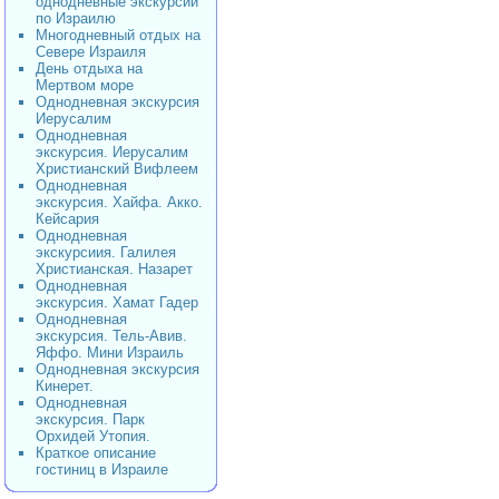
однодневные экскурсии
по Израилю
Многодневный отдых на
Севере Израиля
День отдыха на
Мертвом море
Однодневная экскурсия
Иерусалим
Однодневная
экскурсия. Иерусалим
Христианский Вифлеем
Однодневная
экскурсия. Хайфа. Акко.
Кейсария
Однодневная
экскурсиия. Галилея
Христианская. Назарет
Однодневная
экскурсия. Хамат Гадер
Однодневная
экскурсия. Тель-Авив.
Яффо. Мини Израиль
Однодневная экскурсия
Кинерет.
Однодневная
экскурсия. Парк
Орхидей Утопия.
Краткое описание
гостиниц в Израиле