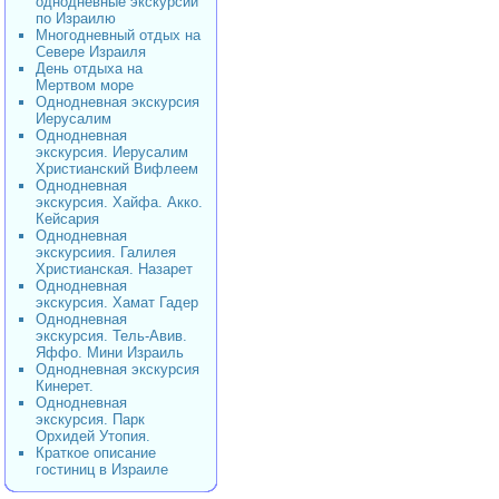
однодневные экскурсии
по Израилю
Многодневный отдых на
Севере Израиля
День отдыха на
Мертвом море
Однодневная экскурсия
Иерусалим
Однодневная
экскурсия. Иерусалим
Христианский Вифлеем
Однодневная
экскурсия. Хайфа. Акко.
Кейсария
Однодневная
экскурсиия. Галилея
Христианская. Назарет
Однодневная
экскурсия. Хамат Гадер
Однодневная
экскурсия. Тель-Авив.
Яффо. Мини Израиль
Однодневная экскурсия
Кинерет.
Однодневная
экскурсия. Парк
Орхидей Утопия.
Краткое описание
гостиниц в Израиле