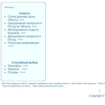
Анонсы:
Анонсы
Супер дешевы цены
Эйлата
>>>
Однодневная экскурсия в
Петру из Эйлата
>>>
Многодневные отдых в
Израиле
>>>
Двухдневная экскурсия в
Петру.
>>>
Полезная информация
>>>
Случайный выбор
Трансфер
>>>
Израиль
>>>
Отзывы
>>>
Мы благодарим сайты, предоставившие нам графические и текстовые материалы:
http://
http://margalit-dnl.com/ru/
,
http://www.yalnat-tours.com/
,
|
Copyright © 