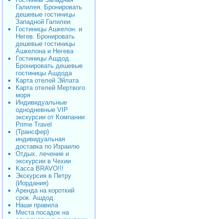
Галилея. Бронировать
дешевые гостиницы
Западной Галилеи
Гостиницы Ашкелон. и
Негев. Бронировать
дешевые гостиницы
Ашкелона и Негева
Гостиницы Ашдод.
Бронировать дешевые
гостиницы Ашдода
Карта отелей Эйлата
Карта отелей Мертвого
моря
Индивидуальные
однодневные VIP
экскурсии от Компании
Prime Travel
(Трансфер)
индивидуальная
доставка по Израилю
Отдых, лечение и
экскурсии в Чехии
Kacca BRAVO!!!
Экскурсия в Петру
(Иордания)
Аренда на короткий
срок. Ашдод.
Наши правила
Места посадок на