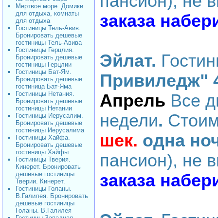
пансион), не 
Мертвое море. Домики
для отдыха, комнаты
заказа набери
для отдыха
Гостиницы Тель-Авив.
Бронировать дешевые
гостиницы Тель-Авива
Гостиницы Герцлия.
Эйлат.
Гости
Бронировать дешевые
гостиницы Герцлии
Гостиницы Бат-Ям.
Привиледж" 
Бронировать дешевые
гостиница Бат-Яма
Гостиницы Нетания.
Апрель
Все д
Бронировать дешевые
гостиницы Нетании
недели
.
Стоим
Гостиницы Иерусалим.
Бронировать дешевые
гостиницы Иерусалима
шек.
одна но
Гостиницы Хайфа.
Бронировать дешевые
гостиницы Хайфы.
пансион), не 
Гостиницы Тверия.
Кинерет. Бронировать
дешевые гостиницы
заказа набери
Тверии. Кинерет.
Гостиницы Голаны.
В.Галилея. Бронировать
дешевые гостиницы
Голаны. В.Галилея
Гостиниы Западная