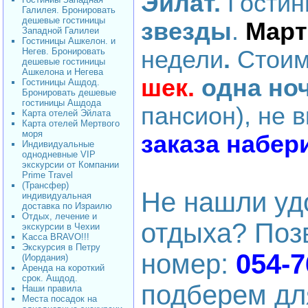
Эйлат.
Гости
Галилея. Бронировать
дешевые гостиницы
звезды
.
Март
Западной Галилеи
Гостиницы Ашкелон. и
Негев. Бронировать
недели
.
Стоим
дешевые гостиницы
Ашкелона и Негева
шек.
одна но
Гостиницы Ашдод.
Бронировать дешевые
гостиницы Ашдода
пансион), не 
Карта отелей Эйлата
Карта отелей Мертвого
моря
заказа набери
Индивидуальные
однодневные VIP
экскурсии от Компании
Prime Travel
(Трансфер)
Не нашли уд
индивидуальная
доставка по Израилю
Отдых, лечение и
отдыха? Поз
экскурсии в Чехии
Kacca BRAVO!!!
Экскурсия в Петру
номер:
054-7
(Иордания)
Аренда на короткий
срок. Ашдод.
подберем дл
Наши правила
Места посадок на