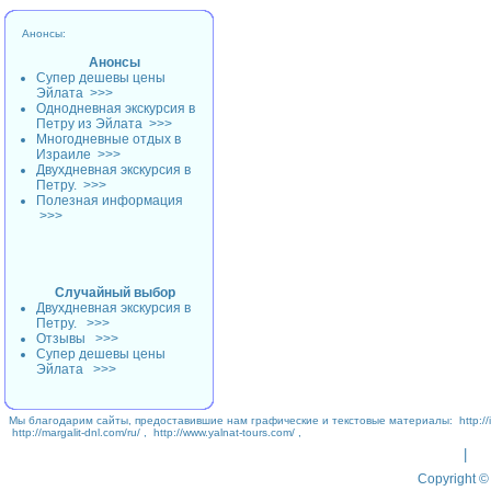
Анонсы:
Анонсы
Супер дешевы цены
Эйлата
>>>
Однодневная экскурсия в
Петру из Эйлата
>>>
Многодневные отдых в
Израиле
>>>
Двухдневная экскурсия в
Петру.
>>>
Полезная информация
>>>
Случайный выбор
Двухдневная экскурсия в
Петру.
>>>
Отзывы
>>>
Супер дешевы цены
Эйлата
>>>
Мы благодарим сайты, предоставившие нам графические и текстовые материалы:
http://
http://margalit-dnl.com/ru/
,
http://www.yalnat-tours.com/
,
|
Copyright © 