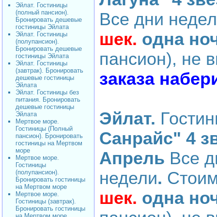
Эйлат. Гостиницы
(полный пансион).
Все дни неде
Бронировать дешевые
гостиницы Эйлата
шек.
одна но
Эйлат. Гостиницы
(полупансион).
Бронировать дешевые
пансион), не 
гостиницы Эйлата
Эйлат. Гостиницы
(завтрак). Бронировать
заказа набери
дешевые гостиницы
Эйлата
Эйлат. Гостиницы без
питания. Бронировать
дешевые гостиницы
Эйлат.
Гости
Эйлата
Мертвое море.
Гостиницы (Полный
Санрайс" 4 з
пансион). Бронировать
гостиницы на Мертвом
море
Апрель
Все д
Мертвое море.
Гостиницы
(полупансион).
недели
.
Стоим
Бронировать гостиницы
на Мертвом море
шек.
одна но
Мертвое море.
Гостиницы (завтрак).
Бронировать гостиницы
на Мертвом море