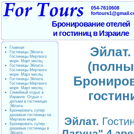
054-7610608
fortours1@gmail.
Бронирование отелей
и гостиниц в Израиле
Эйлат.
Главная
Гостиницы.Эйлата.
Гостиницы Мертвого
моря. Март месяц
(полны
Гостиницы Эйлата.
Гостиницы Мертвого
моря. Март месяц
Брониро
Гостиницы Эйлата.
Гостиницы Мертвого
моря. Март месяц
гостин
Семейный отдых в
Израиле. Отдых с
детьми в гостиницах
Эйлата
Бронировать супер
дешевые гостиницы на
Эйлат.
Гости
Мертвом море
Бронировать супер
дешевые гостиницы в
Лагуна" 4 зв
Эйлате