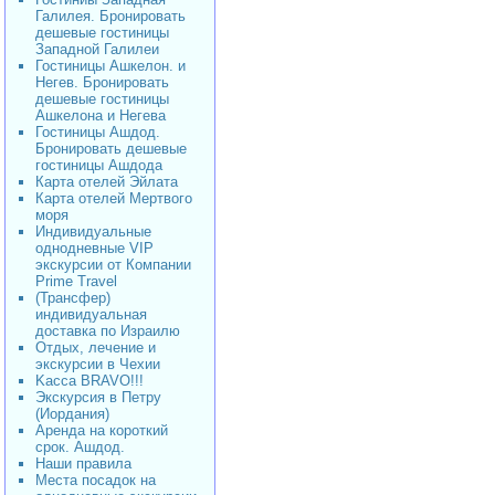
Галилея. Бронировать
дешевые гостиницы
Западной Галилеи
Гостиницы Ашкелон. и
Негев. Бронировать
дешевые гостиницы
Ашкелона и Негева
Гостиницы Ашдод.
Бронировать дешевые
гостиницы Ашдода
Карта отелей Эйлата
Карта отелей Мертвого
моря
Индивидуальные
однодневные VIP
экскурсии от Компании
Prime Travel
(Трансфер)
индивидуальная
доставка по Израилю
Отдых, лечение и
экскурсии в Чехии
Kacca BRAVO!!!
Экскурсия в Петру
(Иордания)
Аренда на короткий
срок. Ашдод.
Наши правила
Места посадок на