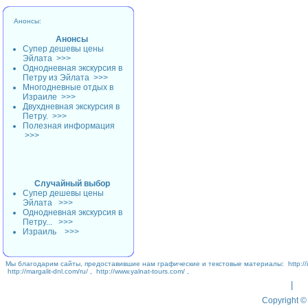
Анонсы:
Анонсы
Супер дешевы цены
Эйлата
>>>
Однодневная экскурсия в
Петру из Эйлата
>>>
Многодневные отдых в
Израиле
>>>
Двухдневная экскурсия в
Петру.
>>>
Полезная информация
>>>
Случайный выбор
Супер дешевы цены
Эйлата
>>>
Однодневная экскурсия в
Петру...
>>>
Израиль
>>>
Мы благодарим сайты, предоставившие нам графические и текстовые материалы:
http://
http://margalit-dnl.com/ru/
,
http://www.yalnat-tours.com/
,
|
Copyright © 