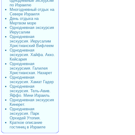
однодневные экскурсии
по Израилю
Многодневный отдых на
Севере Израиля
День отдыха на
Мертвом море
Однодневная экскурсия
Иерусалим
Однодневная
экскурсия. Иерусалим
Христианский Вифлеем
Однодневная
экскурсия. Хайфа. Акко.
Кейсария
Однодневная
экскурсиия. Галилея
Христианская. Назарет
Однодневная
экскурсия. Хамат Гадер
Однодневная
экскурсия. Тель-Авив.
Яффо. Мини Израиль
Однодневная экскурсия
Кинерет.
Однодневная
экскурсия. Парк
Орхидей Утопия.
Краткое описание
гостиниц в Израиле