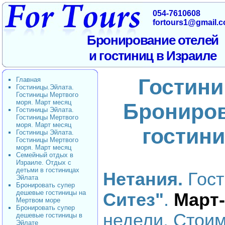
054-7610608
fortours1@gmail.
Бронирование отелей
и гостиниц в Израиле
Гостини
Главная
Гостиницы.Эйлата.
Гостиницы Мертвого
моря. Март месяц
Брониро
Гостиницы Эйлата.
Гостиницы Мертвого
моря. Март месяц
гостин
Гостиницы Эйлата.
Гостиницы Мертвого
моря. Март месяц
Семейный отдых в
Израиле. Отдых с
детьми в гостиницах
Нетания.
Гос
Эйлата
Бронировать супер
дешевые гостиницы на
Ситез"
.
Март
Мертвом море
Бронировать супер
недели
. Стои
дешевые гостиницы в
Эйлате