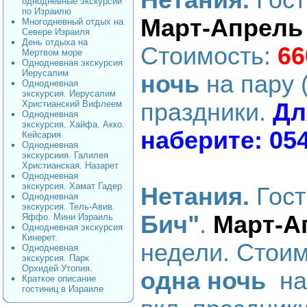
Нетания.
Гос
однодневные экскурсии
по Израилю
Март-Апрель
Многодневный отдых на
Севере Израиля
День отдыха на
Стоимость:
66
Мертвом море
Однодневная экскурсия
Иерусалим
ночь
на пару (
Однодневная
экскурсия. Иерусалим
Христианский Вифлеем
праздники.
Дл
Однодневная
экскурсия. Хайфа. Акко.
наберите: 05
Кейсария
Однодневная
экскурсиия. Галилея
Христианская. Назарет
Однодневная
экскурсия. Хамат Гадер
Нетания.
Гос
Однодневная
экскурсия. Тель-Авив.
Бич"
.
Март-А
Яффо. Мини Израиль
Однодневная экскурсия
Кинерет.
недели
. Стоим
Однодневная
экскурсия. Парк
Орхидей Утопия.
одна ночь
на 
Краткое описание
гостиниц в Израиле