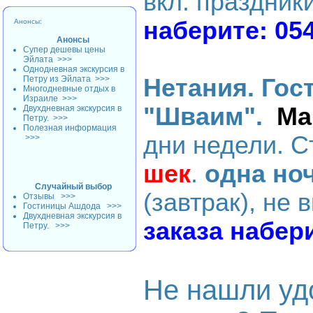
вкл. праздник
наберите: 05
Анонсы:
Анонсы
Супер дешевы цены
Эйлата
>>>
Однодневная экскурсия в
Петру из Эйлата
>>>
Нетания. Гос
Многодневные отдых в
Израиле
>>>
"Шваим".
Ма
Двухдневная экскурсия в
Петру.
>>>
Полезная информация
дни недели
. 
>>>
шек
.
одна но
Случайный выбор
(завтрак), не 
Отзывы
>>>
Гостиницы Ашдода
>>>
Двухдневная экскурсия в
заказа набер
Петру.
>>>
Не нашли уд