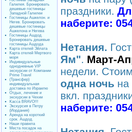
Галилея. Бронировать
праздники.
Дл
дешевые гостиницы
Западной Галилеи
Гостиницы Ашкелон. и
наберите: 05
Негев. Бронировать
дешевые гостиницы
Ашкелона и Негева
Гостиницы Ашдод.
Бронировать дешевые
Нетания.
Гос
гостиницы Ашдода
Карта отелей Эйлата
Карта отелей Мертвого
Ям"
.
Март-Ап
моря
Индивидуальные
однодневные VIP
недели
. Стоим
экскурсии от Компании
Prime Travel
(Трансфер)
одна ночь
на 
индивидуальная
доставка по Израилю
вкл. праздник
Отдых, лечение и
экскурсии в Чехии
Kacca BRAVO!!!
наберите: 05
Экскурсия в Петру
(Иордания)
Аренда на короткий
срок. Ашдод.
Наши правила
Места посадок на