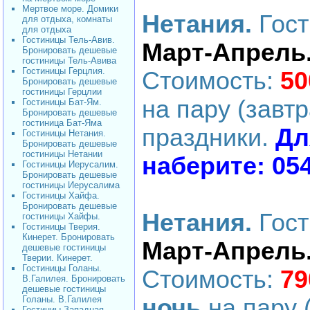
Мертвое море. Домики
Нетания.
Гос
для отдыха, комнаты
для отдыха
Гостиницы Тель-Авив.
Март-Апрель
Бронировать дешевые
гостиницы Тель-Авива
Гостиницы Герцлия.
Стоимость:
50
Бронировать дешевые
гостиницы Герцлии
на пару (завтр
Гостиницы Бат-Ям.
Бронировать дешевые
гостиница Бат-Яма
праздники.
Дл
Гостиницы Нетания.
Бронировать дешевые
гостиницы Нетании
наберите: 05
Гостиницы Иерусалим.
Бронировать дешевые
гостиницы Иерусалима
Гостиницы Хайфа.
Бронировать дешевые
Нетания.
Гос
гостиницы Хайфы.
Гостиницы Тверия.
Кинерет. Бронировать
Март-Апрель
дешевые гостиницы
Тверии. Кинерет.
Гостиницы Голаны.
Стоимость:
79
В.Галилея. Бронировать
дешевые гостиницы
Голаны. В.Галилея
ночь
на пару (
Гостиниы Западная